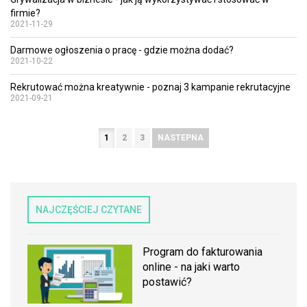
firmie?
2021-11-29
Darmowe ogłoszenia o pracę - gdzie można dodać?
2021-10-22
Rekrutować można kreatywnie - poznaj 3 kampanie rekrutacyjne
2021-09-21
1
2
3
NASTEPNA
NAJCZĘŚCIEJ CZYTANE
Program do fakturowania
online - na jaki warto
postawić?