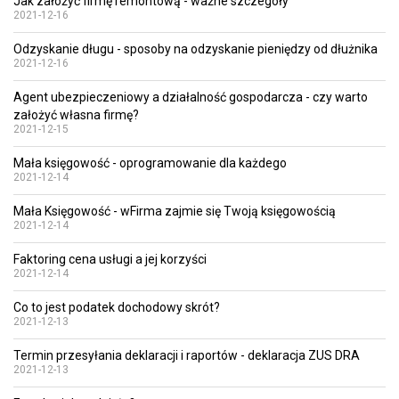
Jak założyć firmę remontową - ważne szczegóły
2021-12-16
Odzyskanie długu - sposoby na odzyskanie pieniędzy od dłużnika
2021-12-16
Agent ubezpieczeniowy a działalność gospodarcza - czy warto
założyć własna firmę?
2021-12-15
Mała księgowość - oprogramowanie dla każdego
2021-12-14
Mała Księgowość - wFirma zajmie się Twoją księgowością
2021-12-14
Faktoring cena usługi a jej korzyści
2021-12-14
Co to jest podatek dochodowy skrót?
2021-12-13
Termin przesyłania deklaracji i raportów - deklaracja ZUS DRA
2021-12-13