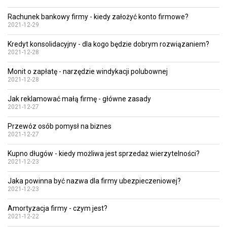
Rachunek bankowy firmy - kiedy założyć konto firmowe?
2021-12-29
Kredyt konsolidacyjny - dla kogo będzie dobrym rozwiązaniem?
2021-12-28
Monit o zapłatę - narzędzie windykacji polubownej
2021-12-28
Jak reklamować małą firmę - główne zasady
2021-12-27
Przewóz osób pomysł na biznes
2021-12-27
Kupno długów - kiedy możliwa jest sprzedaż wierzytelności?
2021-12-23
Jaka powinna być nazwa dla firmy ubezpieczeniowej?
2021-12-23
Amortyzacja firmy - czym jest?
2021-12-22