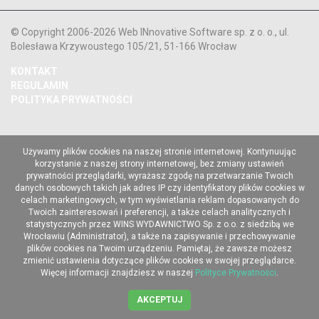
© Copyright 2006-2026 Web INnovative Software sp. z o. o., ul.
Bolesława Krzywoustego 105/21, 51-166 Wrocław
KONTAKT
REGULAMIN
POLITYKA PRYWATNOŚCI
Używamy plików cookies na naszej stronie internetowej. Kontynuując
korzystanie z naszej strony internetowej, bez zmiany ustawień
prywatności przeglądarki, wyrażasz zgodę na przetwarzanie Twoich
danych osobowych takich jak adres IP czy identyfikatory plików cookies w
celach marketingowych, w tym wyświetlania reklam dopasowanych do
Twoich zainteresowań i preferencji, a także celach analitycznych i
statystycznych przez WINS WYDAWNICTWO Sp. z o.o. z siedzibą we
Wrocławiu (Administrator), a także na zapisywanie i przechowywanie
plików cookies na Twoim urządzeniu. Pamiętaj, że zawsze możesz
zmienić ustawienia dotyczące plików cookies w swojej przeglądarce.
Więcej informacji znajdziesz w naszej
Polityce Prywatności
.
AKCEPTUJ