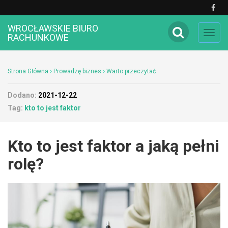
WROCŁAWSKIE BIURO
Toggl
RACHUNKOWE
navig
Strona Główna
Prowadzę biznes
Warto przeczytać
Dodano:
2021-12-22
Tag:
kto to jest faktor
Kto to jest faktor a jaką pełni
rolę?