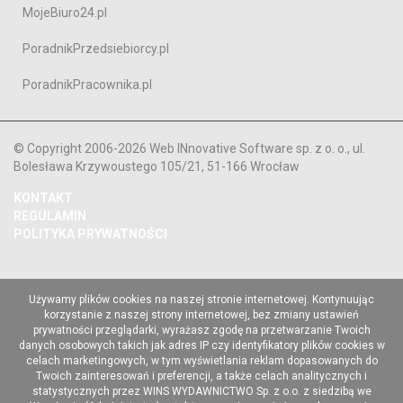
MojeBiuro24.pl
PoradnikPrzedsiebiorcy.pl
PoradnikPracownika.pl
© Copyright 2006-2026 Web INnovative Software sp. z o. o., ul.
Bolesława Krzywoustego 105/21, 51-166 Wrocław
KONTAKT
REGULAMIN
POLITYKA PRYWATNOŚCI
Używamy plików cookies na naszej stronie internetowej. Kontynuując
korzystanie z naszej strony internetowej, bez zmiany ustawień
prywatności przeglądarki, wyrażasz zgodę na przetwarzanie Twoich
danych osobowych takich jak adres IP czy identyfikatory plików cookies w
celach marketingowych, w tym wyświetlania reklam dopasowanych do
Twoich zainteresowań i preferencji, a także celach analitycznych i
statystycznych przez WINS WYDAWNICTWO Sp. z o.o. z siedzibą we