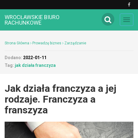
WROCŁAWSKIE BIURO
Toggl
RACHUNKOWE
navig
Strona Główna
Prowadzę biznes
Zarządzanie
Dodano:
2022-01-11
Tag:
jak działa franczyza
Jak działa franczyza a jej
rodzaje. Franczyza a
franszyza