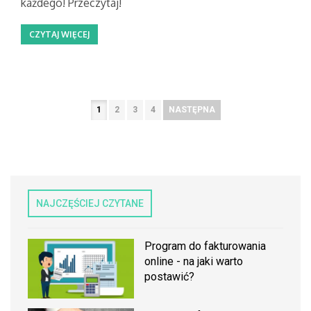
każdego! Przeczytaj!
CZYTAJ WIĘCEJ
1
2
3
4
NASTĘPNA
NAJCZĘŚCIEJ CZYTANE
Program do fakturowania
online - na jaki warto
postawić?