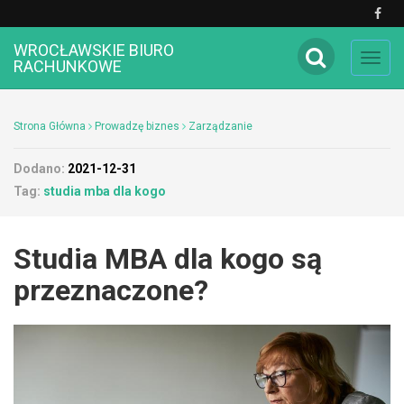
WROCŁAWSKIE BIURO
Toggl
RACHUNKOWE
navig
Strona Główna
Prowadzę biznes
Zarządzanie
Dodano:
2021-12-31
Tag:
studia mba dla kogo
Studia MBA dla kogo są
przeznaczone?