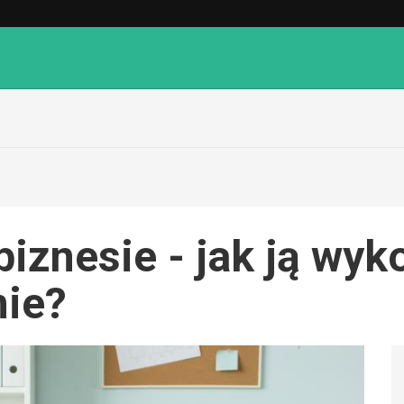
biznesie - jak ją wyk
mie?