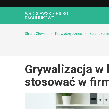
WROCŁAWSKIE BIURO
RACHUNKOWE
Strona Główna
Prowadzę biznes
Zarządzanie
Grywalizacja w 
stosować w fir