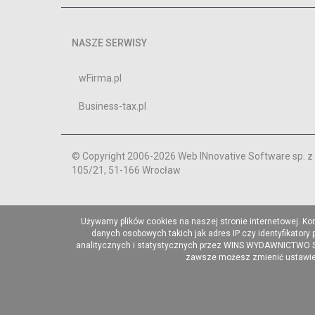
NASZE SERWISY
wFirma.pl
Business-tax.pl
© Copyright 2006-2026 Web INnovative Software sp. z o
105/21, 51-166 Wrocław
Używamy plików cookies na naszej stronie internetowej. Ko
danych osobowych takich jak adres IP czy identyfikatory
analitycznych i statystycznych przez WINS WYDAWNICTWO Sp. 
zawsze możesz zmienić ustawieni