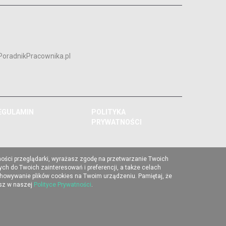
PoradnikPracownika.pl
EGULAMIN
POLITYKA
PRYWATNOŚCI
ności przeglądarki, wyrażasz zgodę na przetwarzanie Twoich
ch do Twoich zainteresowań i preferencji, a także celach
chowywanie plików cookies na Twoim urządzeniu. Pamiętaj, że
esz w naszej
Polityce Prywatności
.