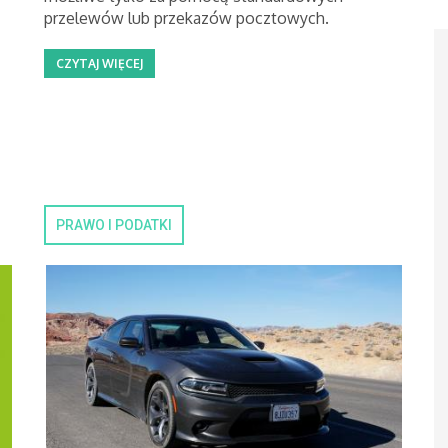
przelewów lub przekazów pocztowych.
CZYTAJ WIĘCEJ
PRAWO I PODATKI