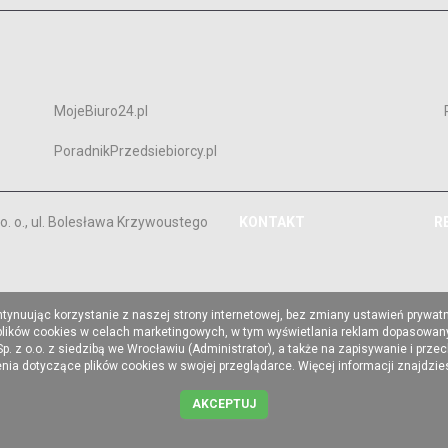
MojeBiuro24.pl
PoradnikPrzedsiebiorcy.pl
. o., ul. Bolesława Krzywoustego
KONTAKT
R
ntynuując korzystanie z naszej strony internetowej, bez zmiany ustawień prywat
 plików cookies w celach marketingowych, w tym wyświetlania reklam dopasowany
z o.o. z siedzibą we Wrocławiu (Administrator), a także na zapisywanie i prze
a dotyczące plików cookies w swojej przeglądarce. Więcej informacji znajdzi
AKCEPTUJ