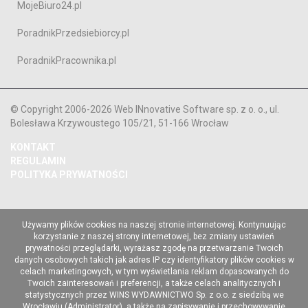
MojeBiuro24.pl
PoradnikPrzedsiebiorcy.pl
PoradnikPracownika.pl
© Copyright 2006-2026 Web INnovative Software sp. z o. o., ul.
Bolesława Krzywoustego 105/21, 51-166 Wrocław
KONTAKT
REGULAMIN
POLITYKA PRYWATNOŚCI
Używamy plików cookies na naszej stronie internetowej. Kontynuując
korzystanie z naszej strony internetowej, bez zmiany ustawień
prywatności przeglądarki, wyrażasz zgodę na przetwarzanie Twoich
danych osobowych takich jak adres IP czy identyfikatory plików cookies w
celach marketingowych, w tym wyświetlania reklam dopasowanych do
Twoich zainteresowań i preferencji, a także celach analitycznych i
statystycznych przez WINS WYDAWNICTWO Sp. z o.o. z siedzibą we
Wrocławiu (Administrator), a także na zapisywanie i przechowywanie