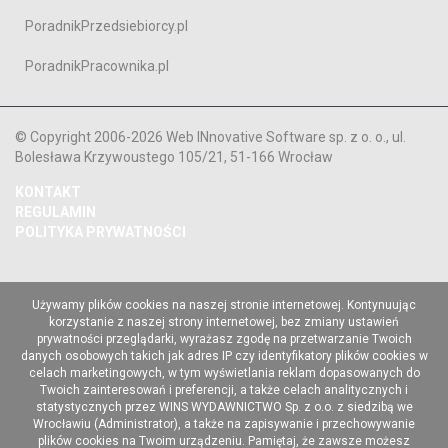
PoradnikPrzedsiebiorcy.pl
PoradnikPracownika.pl
© Copyright 2006-2026 Web INnovative Software sp. z o. o., ul.
Bolesława Krzywoustego 105/21, 51-166 Wrocław
KONTAKT
REGULAMIN
POLITYKA PRYWATNOŚCI
Używamy plików cookies na naszej stronie internetowej. Kontynuując
korzystanie z naszej strony internetowej, bez zmiany ustawień
prywatności przeglądarki, wyrażasz zgodę na przetwarzanie Twoich
danych osobowych takich jak adres IP czy identyfikatory plików cookies w
celach marketingowych, w tym wyświetlania reklam dopasowanych do
Twoich zainteresowań i preferencji, a także celach analitycznych i
statystycznych przez WINS WYDAWNICTWO Sp. z o.o. z siedzibą we
Wrocławiu (Administrator), a także na zapisywanie i przechowywanie
plików cookies na Twoim urządzeniu. Pamiętaj, że zawsze możesz